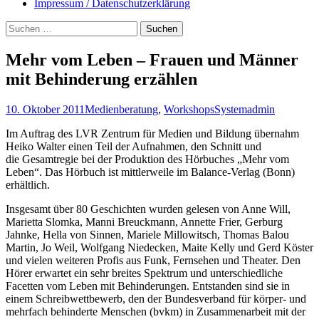
Impressum / Datenschutzerklärung
Suchen
nach:
Mehr vom Leben – Frauen und Männer
mit Behinderung erzählen
10. Oktober 2011
Medienberatung
,
Workshops
Systemadmin
Im Auftrag des LVR Zentrum für Medien und Bildung übernahm
Heiko Walter einen Teil der Aufnahmen, den Schnitt und
die Gesamtregie bei der Produktion des Hörbuches „Mehr vom
Leben“. Das Hörbuch ist mittlerweile im Balance-Verlag (Bonn)
erhältlich.
Insgesamt über 80 Geschichten wurden gelesen von Anne Will,
Marietta Slomka, Manni Breuckmann, Annette Frier, Gerburg
Jahnke, Hella von Sinnen, Mariele Millowitsch, Thomas Balou
Martin, Jo Weil, Wolfgang Niedecken, Maite Kelly und Gerd Köster
und vielen weiteren Profis aus Funk, Fernsehen und Theater. Den
Hörer erwartet ein sehr breites Spektrum und unterschiedliche
Facetten vom Leben mit Behinderungen. Entstanden sind sie in
einem Schreibwettbewerb, den der Bundesverband für körper- und
mehrfach behinderte Menschen (bvkm) in Zusammenarbeit mit der