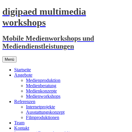
digipaed multimedia
workshops
Mobile Medienworkshops und
Mediendienstleistungen
Zum
Menü
Inhalt
springen
Startseite
Angebote
Medienproduktion
Medienberatung
Medienkonzepte
Medienworkshops
Referenzen
Internetprojekte
Ausstattungskonzept
Filmproduktionen
Team
Kontakt