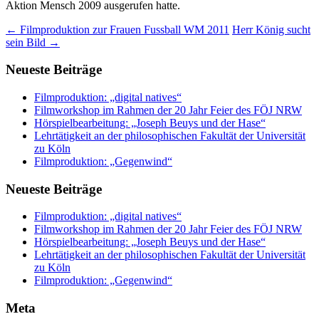
Aktion Mensch 2009 ausgerufen hatte.
←
Filmproduktion zur Frauen Fussball WM 2011
Herr König sucht
sein Bild
→
Beitragsnavigation
Neueste Beiträge
Filmproduktion: „digital natives“
Filmworkshop im Rahmen der 20 Jahr Feier des FÖJ NRW
Hörspielbearbeitung: „Joseph Beuys und der Hase“
Lehrtätigkeit an der philosophischen Fakultät der Universität
zu Köln
Filmproduktion: „Gegenwind“
Neueste Beiträge
Filmproduktion: „digital natives“
Filmworkshop im Rahmen der 20 Jahr Feier des FÖJ NRW
Hörspielbearbeitung: „Joseph Beuys und der Hase“
Lehrtätigkeit an der philosophischen Fakultät der Universität
zu Köln
Filmproduktion: „Gegenwind“
Meta