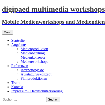
digipaed multimedia workshops
Mobile Medienworkshops und Mediendiens
Zum
Menü
Inhalt
springen
Startseite
Angebote
Medienproduktion
Medienberatung
Medienkonzepte
Medienworkshops
Referenzen
Internetprojekte
Ausstattungskonzept
Filmproduktionen
Team
Kontakt
Impressum / Datenschutzerklärung
Suchen
nach: