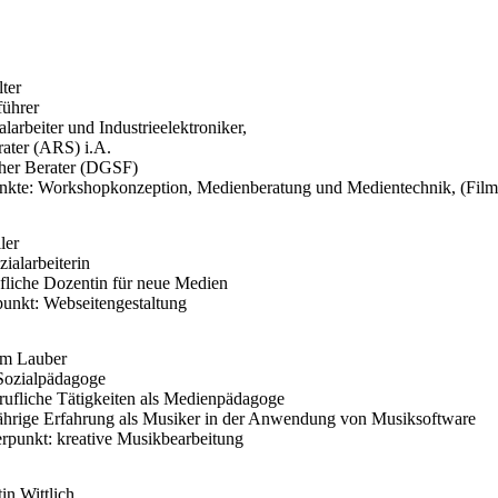
ter
führer
alarbeiter und Industrieelektroniker,
ater (ARS) i.A.
her Berater (DGSF)
kte: Workshopkonzeption, Medienberatung und Medientechnik, (Film
ler
zialarbeiterin
ufliche Dozentin für neue Medien
unkt: Webseitengestaltung
im Lauber
 Sozialpädagoge
rufliche Tätigkeiten als Medienpädagoge
ährige Erfahrung als Musiker in der Anwendung von Musiksoftware
rpunkt: kreative Musikbearbeitung
in Wittlich