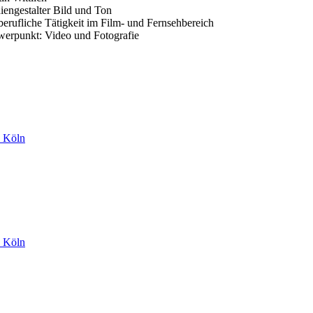
engestalter Bild und Ton
berufliche Tätigkeit im Film- und Fernsehbereich
erpunkt: Video und Fotografie
u Köln
u Köln