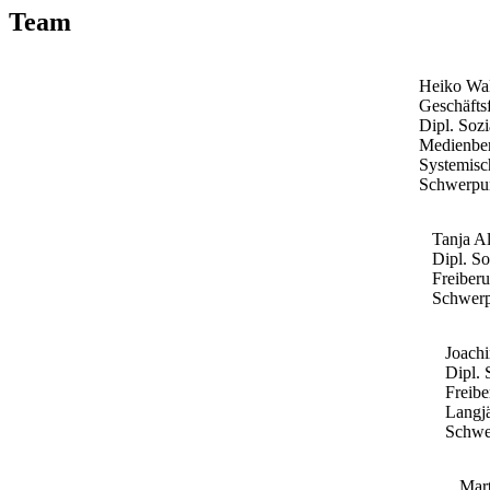
Team
Heiko Wal
Geschäfts
Dipl. Sozi
Medienber
Systemisc
Schwerpun
Tanja Al
Dipl. So
Freiber
Schwerp
Joach
Dipl.
Freibe
Langj
Schwe
Mart