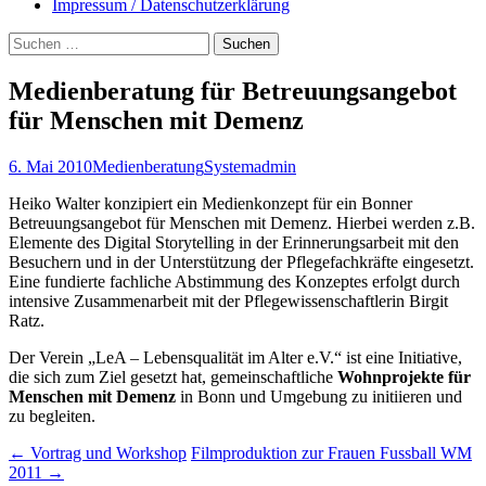
Impressum / Datenschutzerklärung
Suchen
nach:
Medienberatung für Betreuungsangebot
für Menschen mit Demenz
6. Mai 2010
Medienberatung
Systemadmin
Heiko Walter konzipiert ein Medienkonzept für ein Bonner
Betreuungsangebot für Menschen mit Demenz. Hierbei werden z.B.
Elemente des Digital Storytelling in der Erinnerungsarbeit mit den
Besuchern und in der Unterstützung der Pflegefachkräfte eingesetzt.
Eine fundierte fachliche Abstimmung des Konzeptes erfolgt durch
intensive Zusammenarbeit mit der Pflegewissenschaftlerin Birgit
Ratz.
Der Verein „LeA – Lebensqualität im Alter e.V.“ ist eine Initiative,
die sich zum Ziel gesetzt hat, gemeinschaftliche
Wohnprojekte für
Menschen mit Demenz
in Bonn und Umgebung zu initiieren und
zu begleiten.
←
Vortrag und Workshop
Filmproduktion zur Frauen Fussball WM
2011
→
Beitragsnavigation