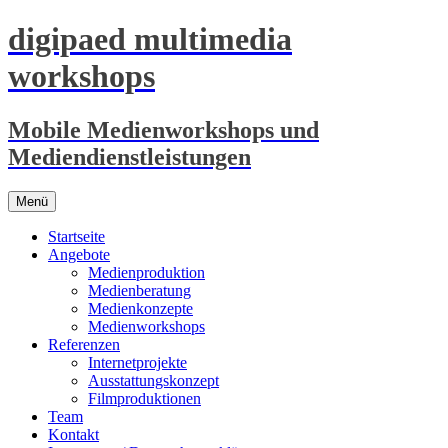
digipaed multimedia
workshops
Mobile Medienworkshops und
Mediendienstleistungen
Zum
Menü
Inhalt
springen
Startseite
Angebote
Medienproduktion
Medienberatung
Medienkonzepte
Medienworkshops
Referenzen
Internetprojekte
Ausstattungskonzept
Filmproduktionen
Team
Kontakt